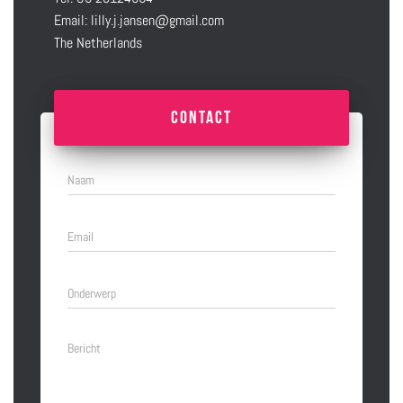
Email:
lilly.j.jansen@gmail.com
The Netherlands
contact